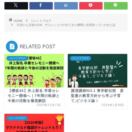
HOME
トレンドブログ
日清どん兵衛のCM、ザコシショウが出てきた瞬間に全部持っていかれた話
RELATED POST
トレンドブログ
トレンドブログ
【櫻坂46】井上梨名 卒業セレ
講演講師NO.1 青学駅伝部 原
モニー開催へ｜7年間の軌跡と
監督の教育方針から学ぶ子育
今後の活動を徹底解説
て,ビジネス論！
2025年12月17日
2024年2月18日
トレンドブログ