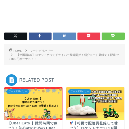
HOME
フードデリバリー
【外国籍OK】ロケットナウでドライバー登録開始！紹介コード登録で１配達で
2,000円ボーナス！！
RELATED POST
フードデリバリー
フードデリバリー
【Uber Eats 】隙間時間で稼
【札幌で配達員登録して稼
ごう！初心者のための Uber
ごう】ロケットナウ12/16開